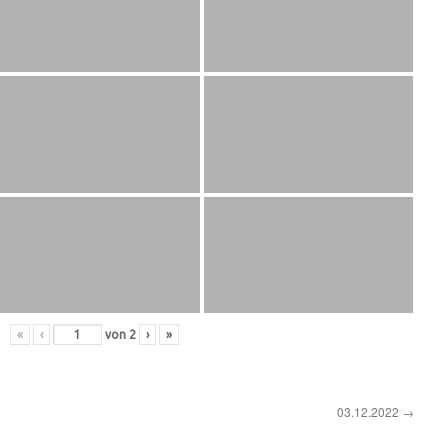
«
‹
von
2
›
»
03.12.2022
→