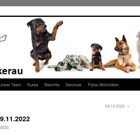
Unser Team
Kurse
Berichte
Services
Fotos-Aktivitäten
03.12.2022
→
9.11.2022
admin