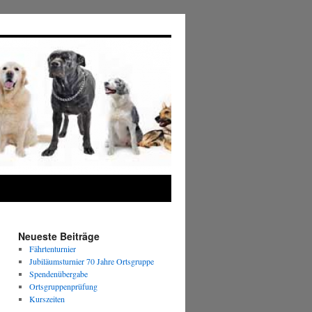
Neueste Beiträge
Fährtenturnier
Jubiläumsturnier 70 Jahre Ortsgruppe
Spendenübergabe
Ortsgruppenprüfung
Kurszeiten