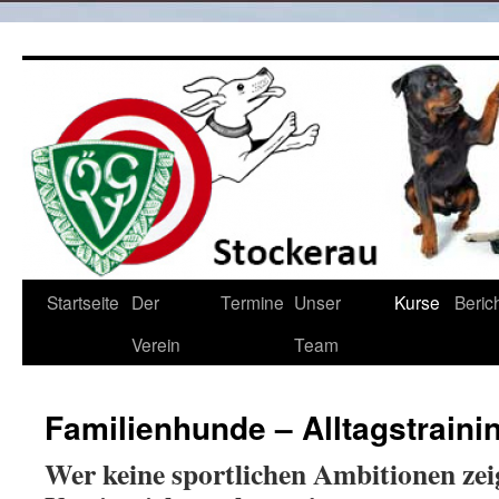
Zum
Inhalt
springen
Startseite
Der
Termine
Unser
Kurse
Beric
Verein
Team
Familienhunde – Alltagstraini
Wer keine sportlichen Ambitionen zei