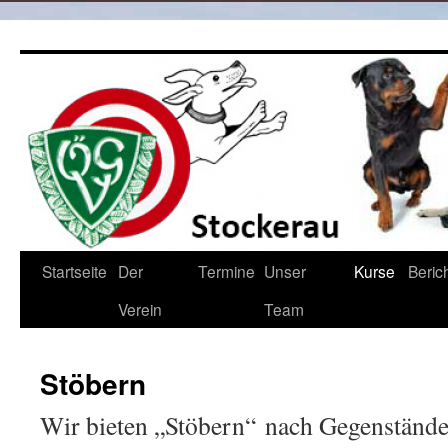
Zum
Inhalt
springen
Startseite
Der
Termine
Unser
Kurse
Beric
Verein
Team
Stöbern
Wir bieten „Stöbern“ nach Gegenstände